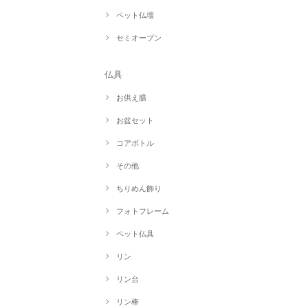
ペット仏壇
セミオープン
仏具
お供え膳
お盆セット
コアボトル
その他
ちりめん飾り
フォトフレーム
ペット仏具
リン
リン台
リン棒