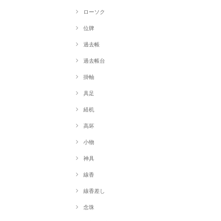
ローソク
位牌
過去帳
過去帳台
掛軸
具足
経机
高坏
小物
神具
線香
線香差し
念珠