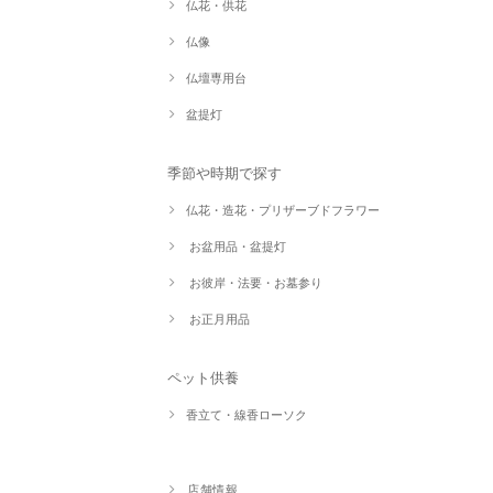
仏花・供花
仏像
仏壇専用台
盆提灯
季節や時期で探す
仏花・造花・プリザーブドフラワー
お盆用品・盆提灯
お彼岸・法要・お墓参り
お正月用品
ペット供養
香立て・線香ローソク
店舗情報