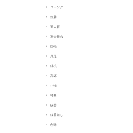
ローソク
位牌
過去帳
過去帳台
掛軸
具足
経机
高坏
小物
神具
線香
線香差し
念珠