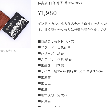
仏具店 仙台 線香 香樹林 大バラ
¥1,980
インド・カルナタカ産の香木「白檀」をふん
す。甘く爽やかな香りは発売当初から多くの
■商品名：香樹林 大バラ
■ブランド：現代仏具
画像を拡大する
■シリーズ：線香
■カテゴリ：仏具 線香
■生産国：日本製
■サイズ：幅15cm 奥行10.5cm 高さ3.5cm
■主素材：
■主仕上：
■重量：
■組立状態：完成品
■付属品：
■メーカー保証：