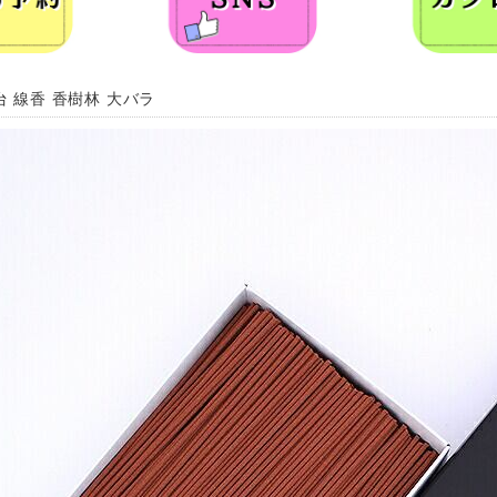
台 線香 香樹林 大バラ