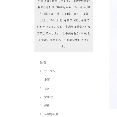
お届け日を指定できます。 【夏季休業の
お知らせ】誠に勝手ながら、当サイトは8
月11日（火・祝）、14日（金）、15日
（土）、16日（日）を夏季休業とさせて
いただきます。なお、実店舗は通常どおり
営業しております。ご不便をおかけいたし
ますが、何卒よろしくお願い申し上げま
す。
仏壇
オープン
上置
台付
壁掛け
経机
仏壇専用台