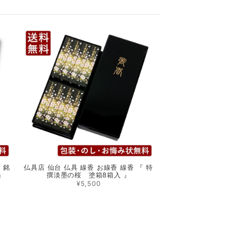
 銘
仏具店 仙台 仏具 線香 お線香 線香 『 特
』
撰淡墨の桜 塗箱8箱入 』
¥5,500