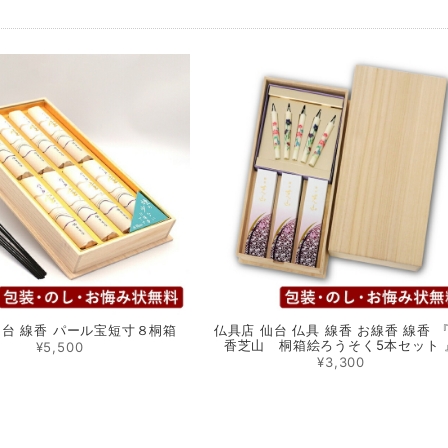
仙台 線香 パール宝短寸８桐箱
仏具店 仙台 仏具 線香 お線香 線香 『
香芝山 桐箱絵ろうそく5本セット 
¥5,500
¥3,300