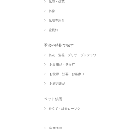
仏花・供花
仏像
仏壇専用台
盆提灯
季節や時期で探す
仏花・造花・プリザーブドフラワー
お盆用品・盆提灯
お彼岸・法要・お墓参り
お正月用品
ペット供養
香立て・線香ローソク
店舗情報