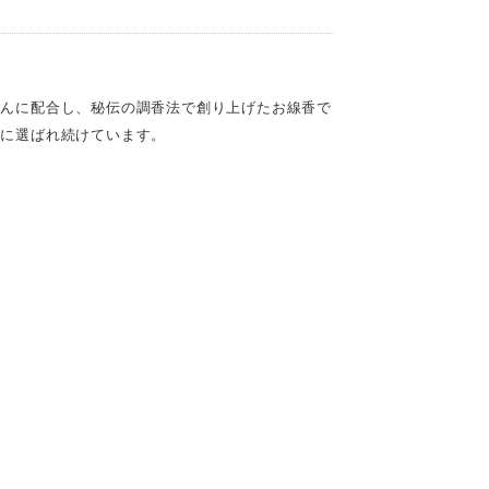
だんに配合し、秘伝の調香法で創り上げたお線香で
方に選ばれ続けています。