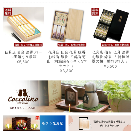
仏具店 仙台 線香 パー
仏具店 仙台 仏具 線香
仏具店 仙台 仏具 線香
ル宝短寸８桐箱
お線香 線香 『 銘香芝
お線香 線香 『 特撰淡
山 桐箱絵ろうそく5本
墨の桜 塗箱8箱入 』
¥5,500
セット 』
¥5,500
¥3,300