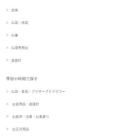
念珠
仏花・供花
仏像
仏壇専用台
盆提灯
季節や時期で探す
仏花・造花・プリザーブドフラワー
お盆用品・盆提灯
お彼岸・法要・お墓参り
お正月用品