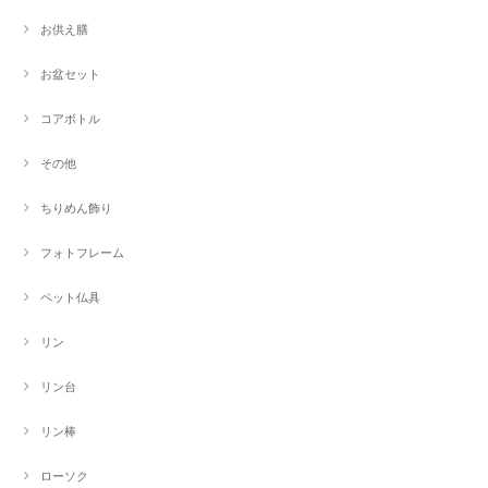
お供え膳
お盆セット
コアボトル
その他
ちりめん飾り
フォトフレーム
ペット仏具
リン
リン台
リン棒
ローソク