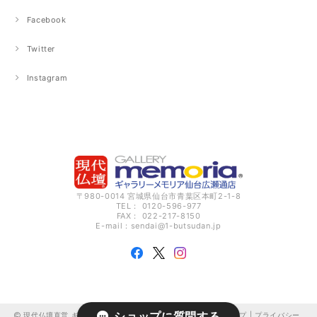
Facebook
Twitter
Instagram
〒980-0014 宮城県仙台市青葉区本町2-1-8
TEL： 0120-596-977
FAX： 022-217-8150
E-mail：
sendai@1-butsudan.jp
ショップに質問する
現代仏壇直営 ギャラリーメモリア仙台広瀬通 オンラインショップ |
プライバシー