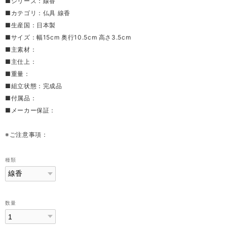
■シリーズ：線香
■カテゴリ：仏具 線香
■生産国：日本製
■サイズ：幅15cm 奥行10.5cm 高さ3.5cm
■主素材：
■主仕上：
■重量：
■組立状態：完成品
■付属品：
■メーカー保証：
※ご注意事項：
種類
数量