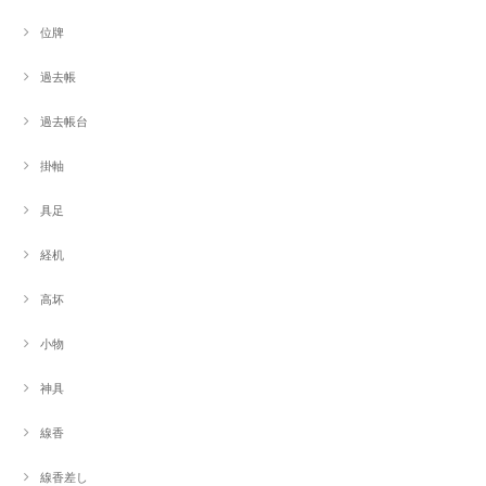
位牌
過去帳
過去帳台
掛軸
具足
経机
高坏
小物
神具
線香
線香差し