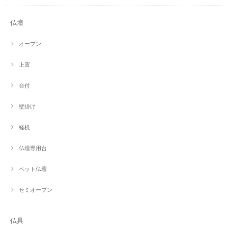
仏壇
オープン
上置
台付
壁掛け
経机
仏壇専用台
ペット仏壇
セミオープン
仏具