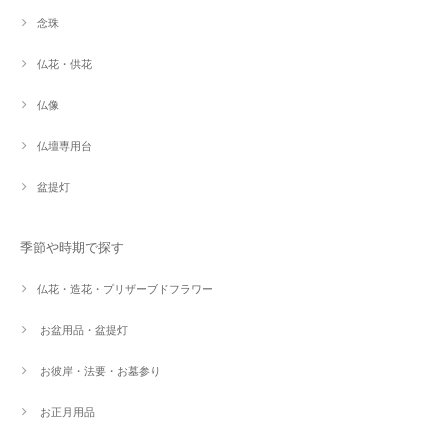
念珠
仏花・供花
仏像
仏壇専用台
盆提灯
季節や時期で探す
仏花・造花・プリザーブドフラワー
お盆用品・盆提灯
お彼岸・法要・お墓参り
お正月用品