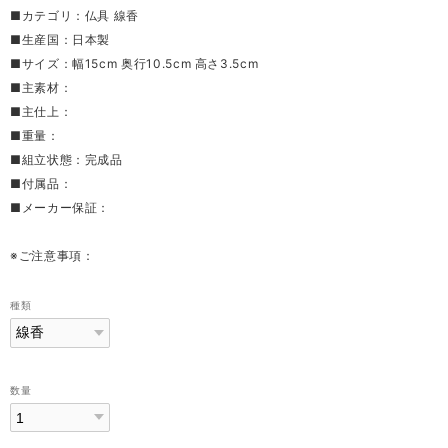
■カテゴリ：仏具 線香
■生産国：日本製
■サイズ：幅15cm 奥行10.5cm 高さ3.5cm
■主素材：
■主仕上：
■重量：
■組立状態：完成品
■付属品：
■メーカー保証：
※ご注意事項：
種類
数量