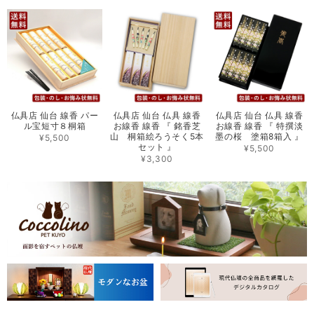
仏具店 仙台 線香 パー
仏具店 仙台 仏具 線香
仏具店 仙台 仏具 線香
ル宝短寸８桐箱
お線香 線香 『 銘香芝
お線香 線香 『 特撰淡
山 桐箱絵ろうそく5本
墨の桜 塗箱8箱入 』
¥5,500
セット 』
¥5,500
¥3,300