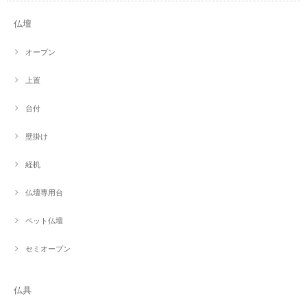
仏壇
オープン
上置
台付
壁掛け
経机
仏壇専用台
ペット仏壇
セミオープン
仏具