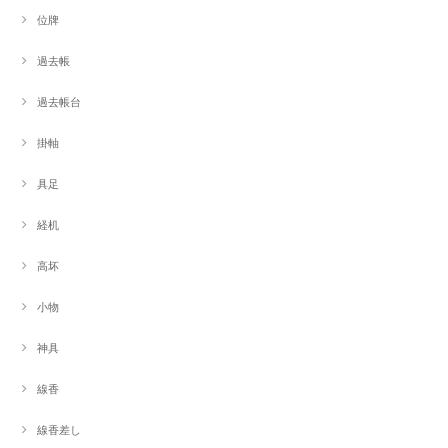
位牌
過去帳
過去帳台
掛軸
具足
経机
高坏
小物
神具
線香
線香差し