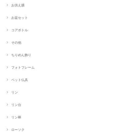
お供え膳
お盆セット
コアボトル
その他
ちりめん飾り
フォトフレーム
ペット仏具
リン
リン台
リン棒
ローソク