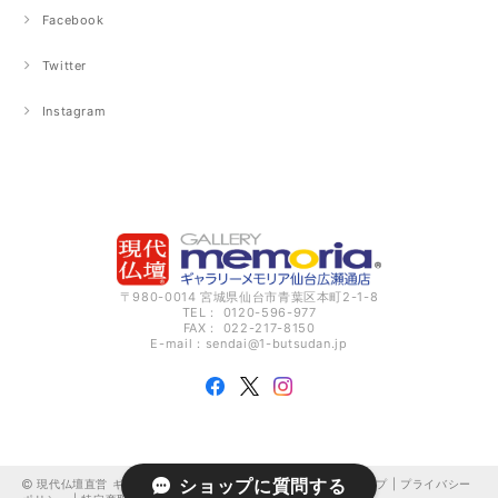
Facebook
Twitter
Instagram
〒980-0014 宮城県仙台市青葉区本町2-1-8
TEL： 0120-596-977
FAX： 022-217-8150
E-mail：
sendai@1-butsudan.jp
ショップに質問する
現代仏壇直営 ギャラリーメモリア仙台広瀬通 オンラインショップ |
プライバシー