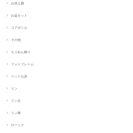
お供え膳
お盆セット
コアボトル
その他
ちりめん飾り
フォトフレーム
ペット仏具
リン
リン台
リン棒
ローソク