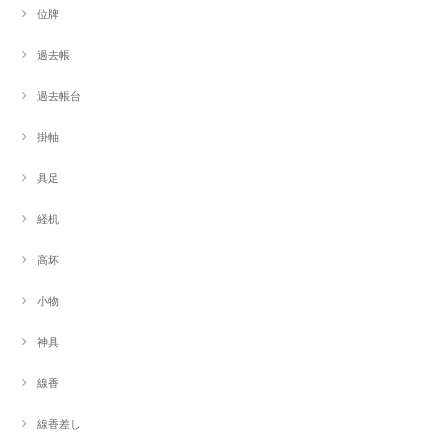
位牌
過去帳
過去帳台
掛軸
具足
経机
高坏
小物
神具
線香
線香差し