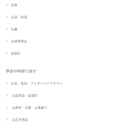
念珠
仏花・供花
仏像
仏壇専用台
盆提灯
季節や時期で探す
仏花・造花・プリザーブドフラワー
お盆用品・盆提灯
お彼岸・法要・お墓参り
お正月用品