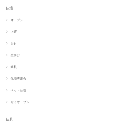
仏壇
オープン
上置
台付
壁掛け
経机
仏壇専用台
ペット仏壇
セミオープン
仏具