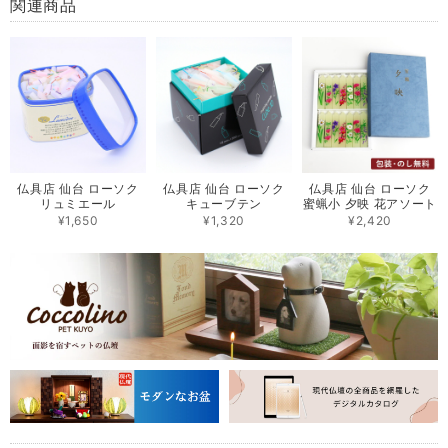
関連商品
仏具店 仙台 ローソク
仏具店 仙台 ローソク
仏具店 仙台 ローソク
リュミエール
キューブテン
蜜蝋小 夕映 花アソート
¥1,650
¥1,320
¥2,420