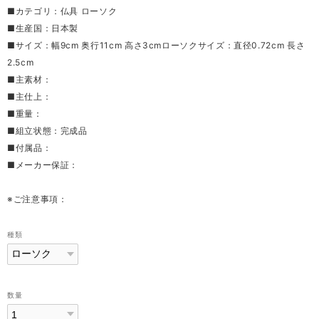
■カテゴリ：仏具 ローソク
■生産国：日本製
■サイズ：幅9cm 奥行11cm 高さ3cmローソクサイズ：直径0.72cm 長さ
2.5cm
■主素材：
■主仕上：
■重量：
■組立状態：完成品
■付属品：
■メーカー保証：
※ご注意事項：
種類
数量