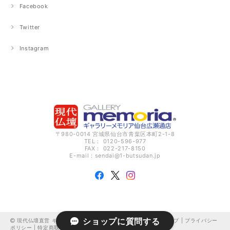
Facebook
Twitter
Instagram
〒980-0014 宮城県仙台市青葉区本町2-1-8
TEL： 0120-596-977
FAX： 022-217-8150
E-mail：
sendai@1-butsudan.jp
ショップに質問する
現代仏壇直営 ギャラリーメモリア仙台広瀬通 オンラインショップ |
プライバシー
ポリシー
|
特定商取引法に基づく表記