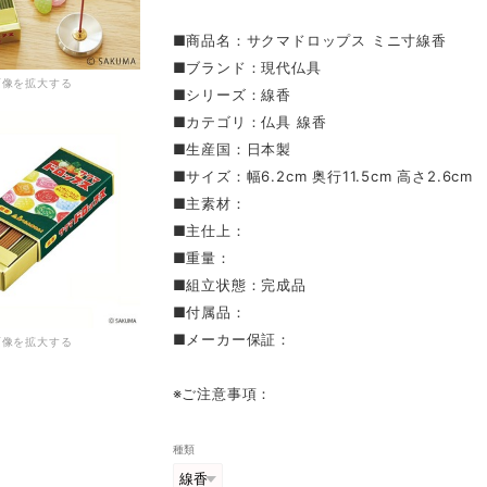
■商品名：サクマドロップス ミニ寸線香
■ブランド：現代仏具
画像を拡大する
■シリーズ：線香
■カテゴリ：仏具 線香
■生産国：日本製
■サイズ：幅6.2cm 奥行11.5cm 高さ2.6cm
■主素材：
■主仕上：
■重量：
■組立状態：完成品
■付属品：
■メーカー保証：
画像を拡大する
※ご注意事項：
種類