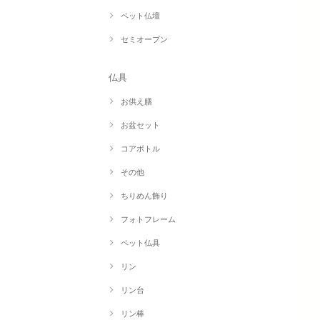
ペット仏壇
セミオープン
仏具
お供え膳
お盆セット
コアボトル
その他
ちりめん飾り
フォトフレーム
ペット仏具
リン
リン台
リン棒