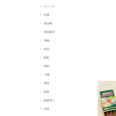
ローソク
位牌
過去帳
過去帳台
掛軸
具足
経机
高坏
小物
神具
線香
線香差し
念珠