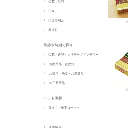
仏花・供花
仏像
仏壇専用台
盆提灯
季節や時期で探す
仏花・造花・プリザーブドフラワー
お盆用品・盆提灯
お彼岸・法要・お墓参り
お正月用品
ペット供養
香立て・線香ローソク
店舗情報