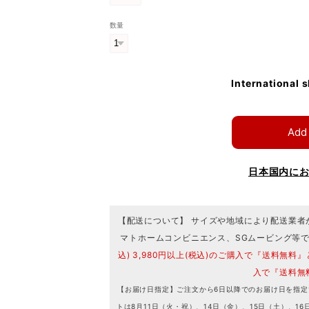
数量
International 
Add 
日本国内に
【配送について】 サイズや地域により配送業者
マトホームコンビニエンス、SGムービング等
込) 3,980円以上(税込)のご購入で『送料無料』
入で『送料無
【お届け日指定】ご注文から6日以降でのお届け日を指定
トは8月11日（火・祝）、14日（金）、15日（土）、