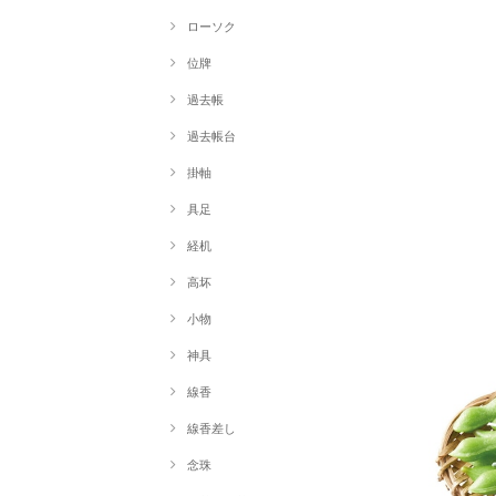
ローソク
位牌
過去帳
過去帳台
掛軸
具足
経机
高坏
小物
神具
線香
線香差し
念珠