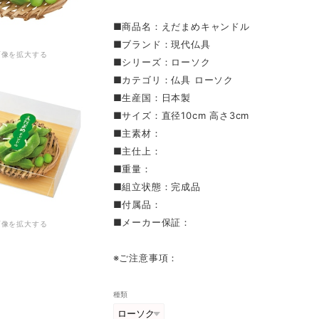
■商品名：えだまめキャンドル
■ブランド：現代仏具
画像を拡大する
■シリーズ：ローソク
■カテゴリ：仏具 ローソク
■生産国：日本製
■サイズ：直径10cm 高さ3cm
■主素材：
■主仕上：
■重量：
■組立状態：完成品
■付属品：
■メーカー保証：
画像を拡大する
※ご注意事項：
種類