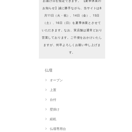
お届け日を指定できます。 【夏季休業の
お知らせ】誠に勝手ながら、当サイトは8
月11日（火・祝）、14日（金）、15日
（土）、16日（日）を夏季休業とさせて
いただきます。なお、実店舗は通常どおり
営業しております。ご不便をおかけいたし
ますが、何卒よろしくお願い申し上げま
す。
仏壇
オープン
上置
台付
壁掛け
経机
仏壇専用台