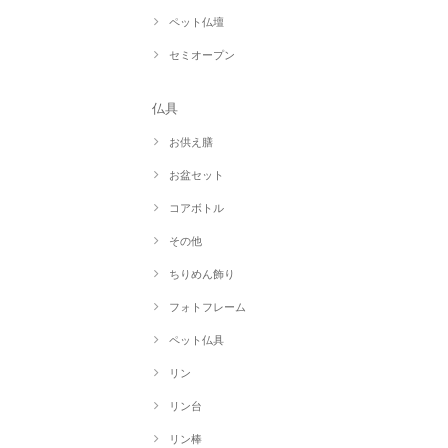
ペット仏壇
セミオープン
仏具
お供え膳
お盆セット
コアボトル
その他
ちりめん飾り
フォトフレーム
ペット仏具
リン
リン台
リン棒