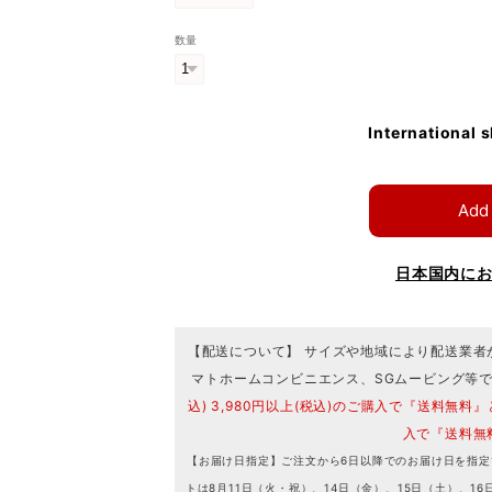
数量
International 
Add 
日本国内に
【配送について】 サイズや地域により配送業者
マトホームコンビニエンス、SGムービング等
込) 3,980円以上(税込)のご購入で『送料無料』
入で『送料無
【お届け日指定】ご注文から6日以降でのお届け日を指定
トは8月11日（火・祝）、14日（金）、15日（土）、