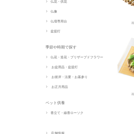
仏花・供花
仏像
仏壇専用台
盆提灯
季節や時期で探す
仏花・造花・プリザーブドフラワー
お盆用品・盆提灯
お彼岸・法要・お墓参り
お正月用品
ペット供養
香立て・線香ローソク
店舗情報