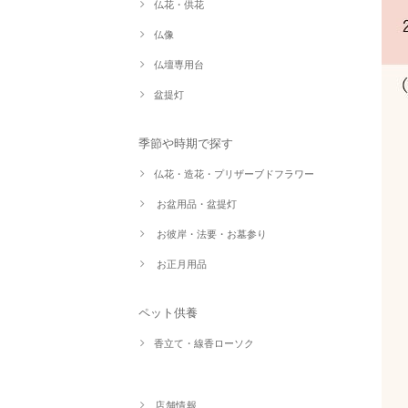
仏花・供花
仏像
仏壇専用台
盆提灯
季節や時期で探す
仏花・造花・プリザーブドフラワー
お盆用品・盆提灯
お彼岸・法要・お墓参り
お正月用品
ペット供養
香立て・線香ローソク
店舗情報