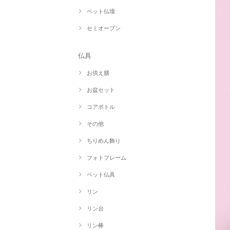
ペット仏壇
セミオープン
仏具
お供え膳
お盆セット
コアボトル
その他
ちりめん飾り
フォトフレーム
ペット仏具
リン
リン台
リン棒