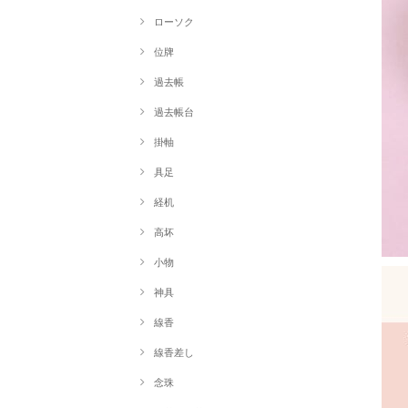
ローソク
位牌
過去帳
過去帳台
掛軸
具足
経机
高坏
小物
神具
線香
線香差し
念珠