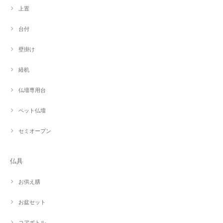
上置
台付
壁掛け
経机
仏壇専用台
ペット仏壇
セミオープン
仏具
お供え膳
お盆セット
コアボトル