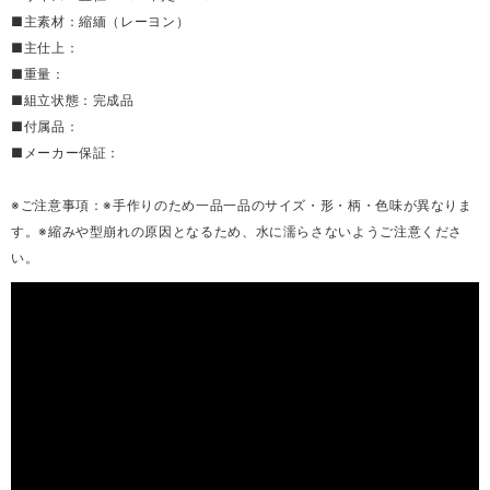
■主素材：縮緬（レーヨン）
■主仕上：
■重量：
■組立状態：完成品
■付属品：
■メーカー保証：
※ご注意事項：※手作りのため一品一品のサイズ・形・柄・色味が異なりま
す。※縮みや型崩れの原因となるため、水に濡らさないようご注意くださ
い。