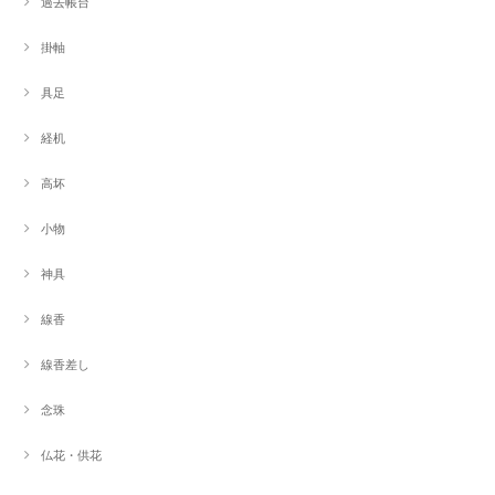
過去帳台
掛軸
具足
経机
高坏
小物
神具
線香
線香差し
念珠
仏花・供花