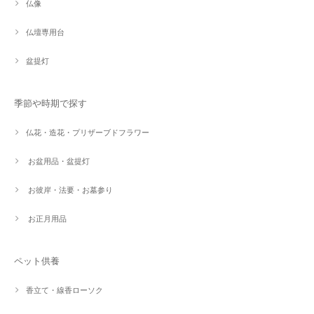
仏像
仏壇専用台
盆提灯
季節や時期で探す
仏花・造花・プリザーブドフラワー
お盆用品・盆提灯
お彼岸・法要・お墓参り
お正月用品
ペット供養
香立て・線香ローソク