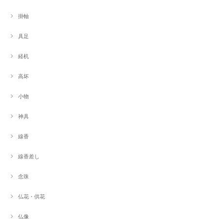
掛軸
具足
経机
高坏
小物
神具
線香
線香差し
念珠
仏花・供花
仏像