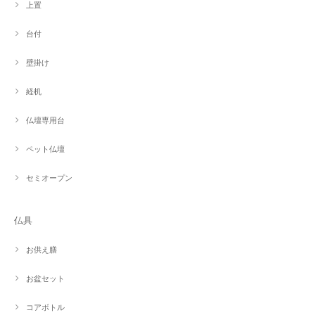
上置
台付
壁掛け
経机
仏壇専用台
ペット仏壇
セミオープン
仏具
お供え膳
お盆セット
コアボトル