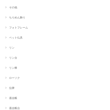
その他
ちりめん飾り
フォトフレーム
ペット仏具
リン
リン台
リン棒
ローソク
位牌
過去帳
過去帳台