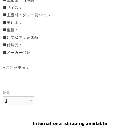
■サイズ：
■主素材：グレー貝パール
■主仕上：
■重量：
■組立状態：完成品
■付属品：
■メーカー保証：
※ご注意事項：
数量
International shipping available