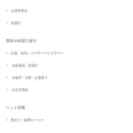
仏壇専用台
盆提灯
季節や時期で探す
仏花・造花・プリザーブドフラワー
お盆用品・盆提灯
お彼岸・法要・お墓参り
お正月用品
ペット供養
香立て・線香ローソク