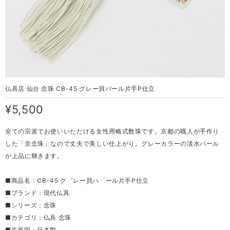
仏具店 仙台 念珠 CB-45 グレー貝パール片手P仕立
¥5,500
全ての宗派でお使いいただける女性用略式数珠です。京都の職人が手作り
した「京念珠」なので丈夫で美しい仕上がり。グレーカラーの淡水パール
が上品に輝きます。
■商品名：CB-45 ク゛レー貝ハ゜ール片手P仕立
■ブランド：現代仏具
■シリーズ：念珠
■カテゴリ：仏具 念珠
■生産国：日本製