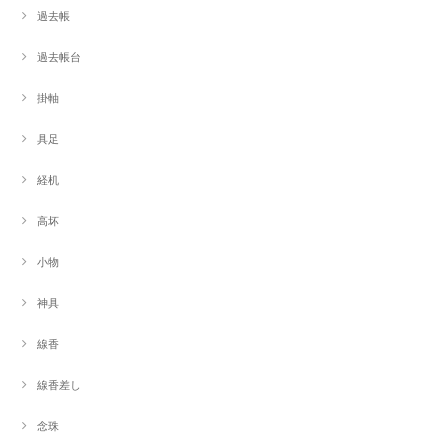
過去帳
過去帳台
掛軸
具足
経机
高坏
小物
神具
線香
線香差し
念珠