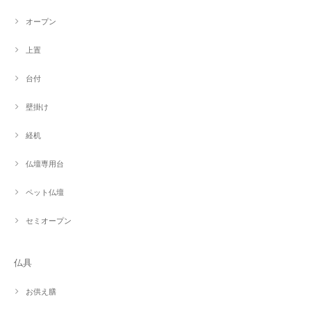
オープン
上置
台付
壁掛け
経机
仏壇専用台
ペット仏壇
セミオープン
仏具
お供え膳