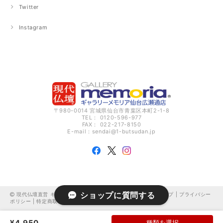
Twitter
Instagram
〒980-0014 宮城県仙台市青葉区本町2-1-8
TEL： 0120-596-977
FAX： 022-217-8150
E-mail：
sendai@1-butsudan.jp
ショップに質問する
現代仏壇直営 ギャラリーメモリア仙台広瀬通 オンラインショップ |
プライバシー
ポリシー
|
特定商取引法に基づく表記
¥4,950
種類を選択