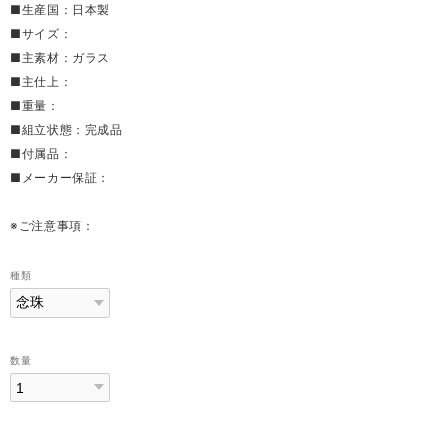
■生産国：日本製
■サイズ：
■主素材：ガラス
■主仕上：
■重量：
■組立状態：完成品
■付属品：
■メーカー保証：
※ご注意事項：
種類
数量