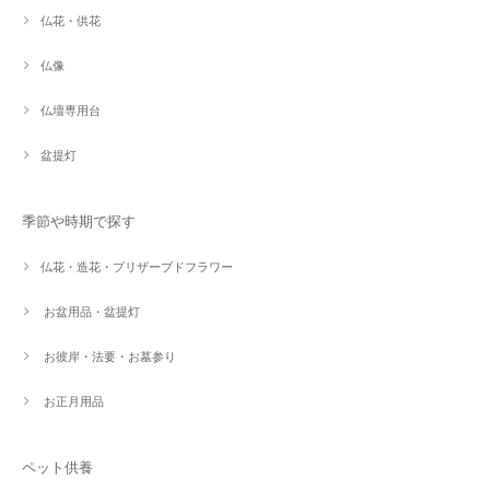
仏花・供花
仏像
仏壇専用台
盆提灯
季節や時期で探す
仏花・造花・プリザーブドフラワー
お盆用品・盆提灯
お彼岸・法要・お墓参り
お正月用品
ペット供養