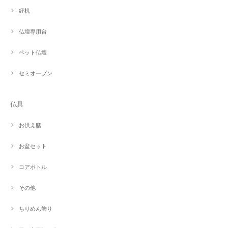
経机
仏壇専用台
ペット仏壇
セミオープン
仏具
お供え膳
お盆セット
コアボトル
その他
ちりめん飾り