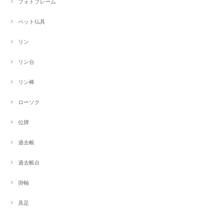
フォトフレーム
ペット仏具
リン
リン台
リン棒
ローソク
位牌
過去帳
過去帳台
掛軸
具足