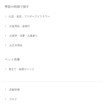
季節や時期で探す
仏花・造花・プリザーブドフラワー
お盆用品・盆提灯
お彼岸・法要・お墓参り
お正月用品
ペット供養
香立て・線香ローソク
店舗情報
ブログ