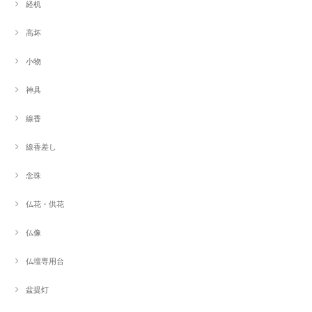
経机
高坏
小物
神具
線香
線香差し
念珠
仏花・供花
仏像
仏壇専用台
盆提灯