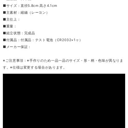
■サイズ：直径5.8cm 高さ4.1cm
■主素材：縮緬（レーヨン）
■主仕上：
■重量：
■組立状態：完成品
■付属品：付属品：テスト電池（CR2032×1ヶ）
■メーカー保証：
※ご注意事項：※手作りのため一品一品のサイズ・形・柄・色味が異なりま
す。※仕様は変更する場合があります。