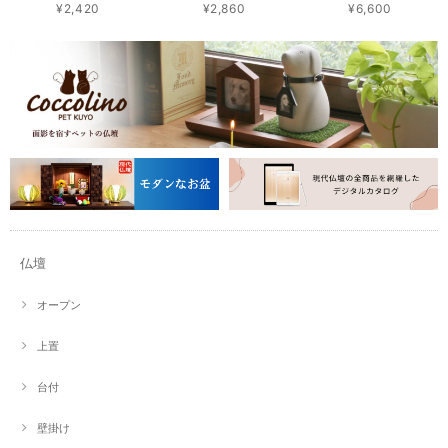
¥2,420
¥2,860
¥6,600
仏壇
オープン
上置
台付
壁掛け