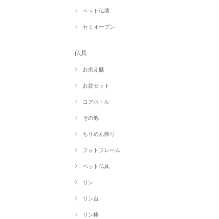
ペット仏壇
セミオープン
仏具
お供え膳
お盆セット
コアボトル
その他
ちりめん飾り
フォトフレーム
ペット仏具
リン
リン台
リン棒