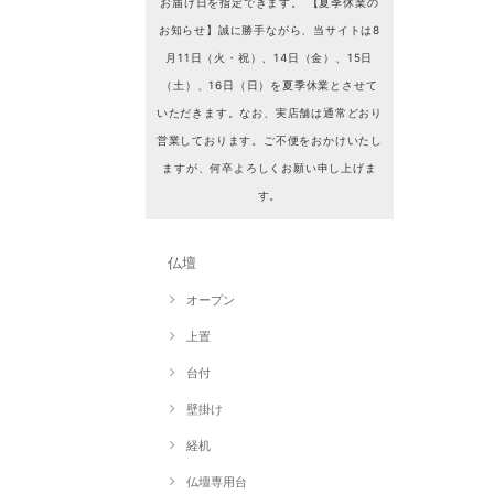
お届け日を指定できます。 【夏季休業の
お知らせ】誠に勝手ながら、当サイトは8
月11日（火・祝）、14日（金）、15日
（土）、16日（日）を夏季休業とさせて
いただきます。なお、実店舗は通常どおり
営業しております。ご不便をおかけいたし
ますが、何卒よろしくお願い申し上げま
す。
仏壇
オープン
上置
台付
壁掛け
経机
仏壇専用台