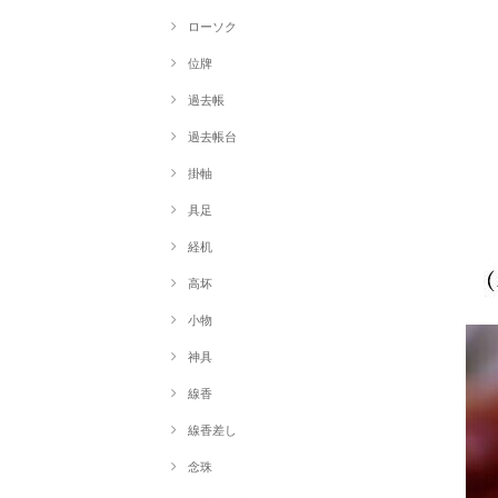
ローソク
位牌
過去帳
過去帳台
掛軸
具足
経机
高坏
小物
神具
線香
線香差し
念珠