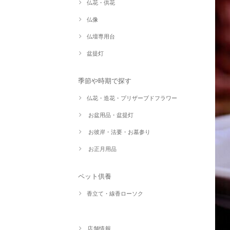
仏花・供花
仏像
仏壇専用台
盆提灯
季節や時期で探す
仏花・造花・プリザーブドフラワー
お盆用品・盆提灯
お彼岸・法要・お墓参り
お正月用品
ペット供養
香立て・線香ローソク
店舗情報