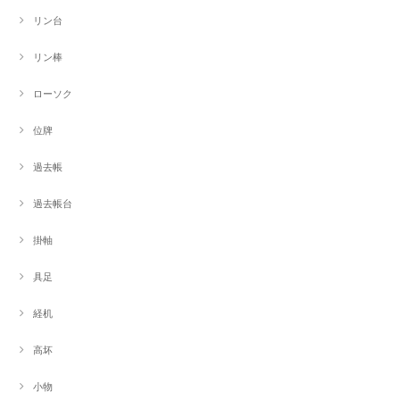
リン台
リン棒
ローソク
位牌
過去帳
過去帳台
掛軸
具足
経机
高坏
小物