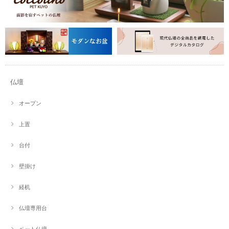
仏壇
オープン
上置
台付
壁掛け
経机
仏壇専用台
ペット仏壇