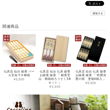
通報する
関連商品
仏具店 仙台 線香 パー
仏具店 仙台 仏具 線香
仏具店 仙台 仏具 線香
ル宝短寸８桐箱
お線香 線香 『 銘香芝
お線香 線香 『 特撰淡
山 桐箱絵ろうそく5本
墨の桜 塗箱8箱入 』
¥5,500
セット 』
¥5,500
¥3,300