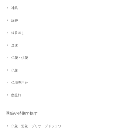
神具
線香
線香差し
念珠
仏花・供花
仏像
仏壇専用台
盆提灯
季節や時期で探す
仏花・造花・プリザーブドフラワー