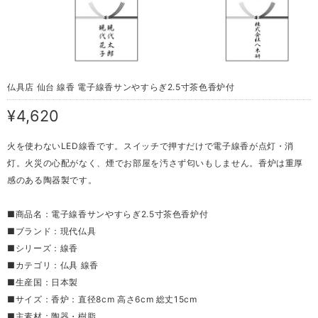
仏具店 仙台 線香 電子線香サンやすらぎ2.5寸茶色香炉付
¥4,620
火を使わないLED線香です。スイッチで押すだけで電子線香が点灯・消
灯。火災の心配がなく、煙でお部屋を汚さず匂いもしません。香炉は重厚
感のある陶器製です。
■商品名：電子線香サンやすらぎ2.5寸茶色香炉付
■ブランド：現代仏具
■シリーズ：線香
■カテゴリ：仏具 線香
■生産国：日本製
■サイズ：香炉：直径8cm 高さ6cm 総丈15cm
■主素材：陶器・樹脂