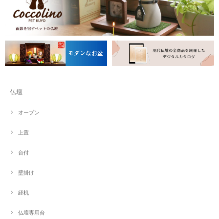
仏壇
オープン
上置
台付
壁掛け
経机
仏壇専用台