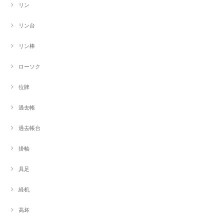
リン
リン台
リン棒
ローソク
位牌
過去帳
過去帳台
掛軸
具足
経机
高坏