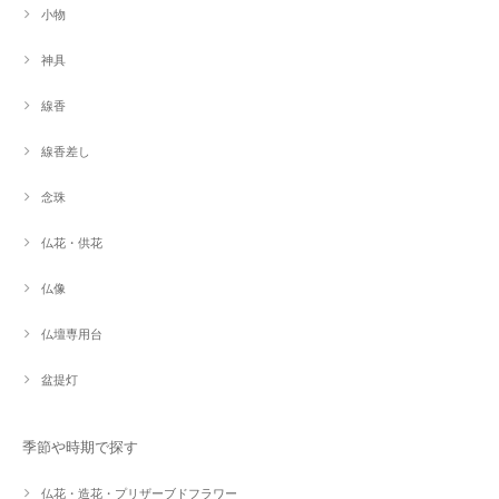
小物
神具
線香
線香差し
念珠
仏花・供花
仏像
仏壇専用台
盆提灯
季節や時期で探す
仏花・造花・プリザーブドフラワー