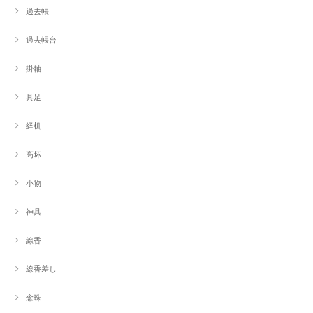
過去帳
過去帳台
掛軸
具足
経机
高坏
小物
神具
線香
線香差し
念珠