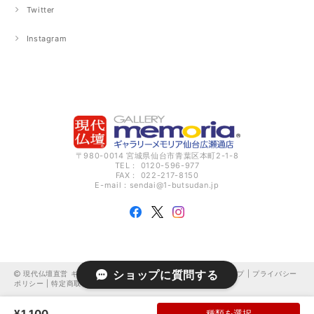
Twitter
Instagram
〒980-0014 宮城県仙台市青葉区本町2-1-8
TEL： 0120-596-977
FAX： 022-217-8150
E-mail：
sendai@1-butsudan.jp
ショップに質問する
現代仏壇直営 ギャラリーメモリア仙台広瀬通 オンラインショップ |
プライバシー
ポリシー
|
特定商取引法に基づく表記
¥1,100
種類を選択