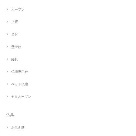
オープン
上置
台付
壁掛け
経机
仏壇専用台
ペット仏壇
セミオープン
仏具
お供え膳