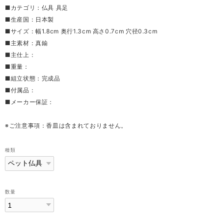
■カテゴリ：仏具 具足
■生産国：日本製
■サイズ：幅1.8cm 奥行1.3cm 高さ0.7cm 穴径0.3cm
■主素材：真鍮
■主仕上：
■重量：
■組立状態：完成品
■付属品：
■メーカー保証：
※ご注意事項：香皿は含まれておりません。
種類
数量