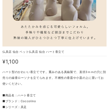
仏具店 仙台 ペット仏具店 仙台 ハート香立て
¥1,100
ハート型のかわいい香立てです。重みのある真鍮製で、直径3ｍｍの穴に別
売りの線香ローソクを立てられます。不燃性の香皿や小皿の上に置いてお
使いください。
■商品名：ハート香立て
■ブランド：Coccolino
■シリーズ：具足