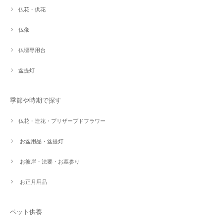
仏花・供花
仏像
仏壇専用台
盆提灯
季節や時期で探す
仏花・造花・プリザーブドフラワー
お盆用品・盆提灯
お彼岸・法要・お墓参り
お正月用品
ペット供養