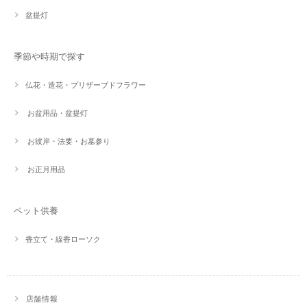
盆提灯
季節や時期で探す
仏花・造花・プリザーブドフラワー
お盆用品・盆提灯
お彼岸・法要・お墓参り
お正月用品
ペット供養
香立て・線香ローソク
店舗情報