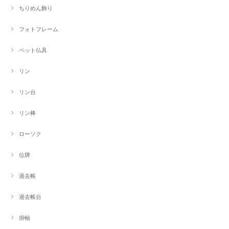
ちりめん飾り
フォトフレーム
ペット仏具
リン
リン台
リン棒
ローソク
位牌
過去帳
過去帳台
掛軸