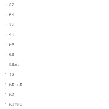
具足
経机
高坏
小物
神具
線香
線香差し
念珠
仏花・供花
仏像
仏壇専用台