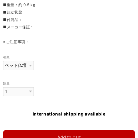
■重量：約 0.5 kg
■組立状態：
■付属品：
■メーカー保証：
※ご注意事項：
種類
数量
International shipping available
Add to cart