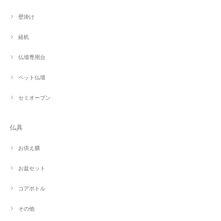
壁掛け
経机
仏壇専用台
ペット仏壇
セミオープン
仏具
お供え膳
お盆セット
コアボトル
その他