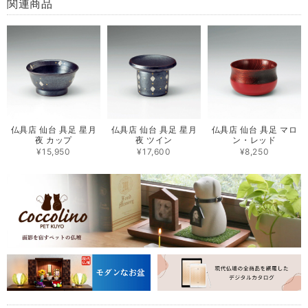
関連商品
仏具店 仙台 具足 星月
仏具店 仙台 具足 星月
仏具店 仙台 具足 マロ
夜 カップ
夜 ツイン
ン・レッド
¥15,950
¥17,600
¥8,250