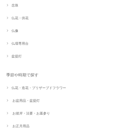
念珠
仏花・供花
仏像
仏壇専用台
盆提灯
季節や時期で探す
仏花・造花・プリザーブドフラワー
お盆用品・盆提灯
お彼岸・法要・お墓参り
お正月用品