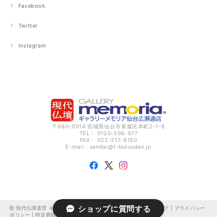
Facebook
Twitter
Instagram
〒980-0014 宮城県仙台市青葉区本町2-1-8
TEL： 0120-596-977
FAX： 022-217-8150
E-mail：
sendai@1-butsudan.jp
ショップに質問する
現代仏壇直営 ギャラリーメモリア仙台広瀬通 オンラインショップ |
プライバシー
ポリシー
|
特定商取引法に基づく表記