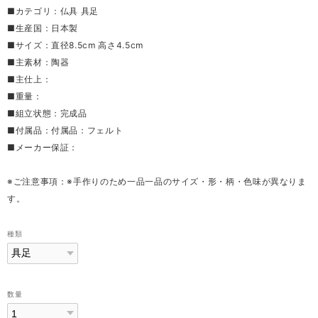
■カテゴリ：仏具 具足
■生産国：日本製
■サイズ：直径8.5cm 高さ4.5cm
■主素材：陶器
■主仕上：
■重量：
■組立状態：完成品
■付属品：付属品：フェルト
■メーカー保証：
※ご注意事項：※手作りのため一品一品のサイズ・形・柄・色味が異なりま
す。
種類
数量