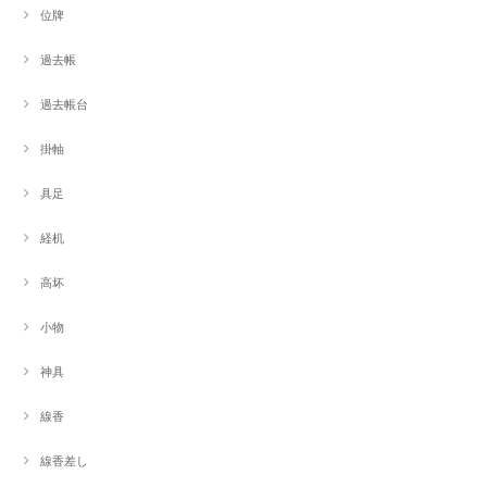
位牌
過去帳
過去帳台
掛軸
具足
経机
高坏
小物
神具
線香
線香差し