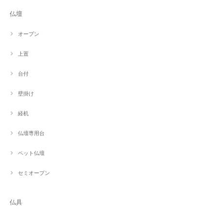
仏壇
オープン
上置
台付
壁掛け
経机
仏壇専用台
ペット仏壇
セミオープン
仏具