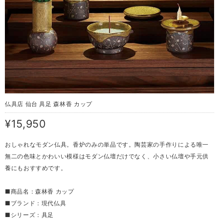
仏具店 仙台 具足 森林香 カップ
¥15,950
おしゃれなモダン仏具。香炉のみの単品です。陶芸家の手作りによる唯一
無二の色味とかわいい模様はモダン仏壇だけでなく、小さい仏壇や手元供
養にもおすすめです。
■商品名：森林香 カップ
■ブランド：現代仏具
■シリーズ：具足