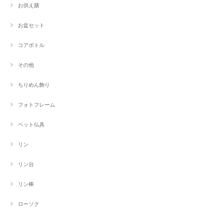
お供え膳
お盆セット
コアボトル
その他
ちりめん飾り
フォトフレーム
ペット仏具
リン
リン台
リン棒
ローソク