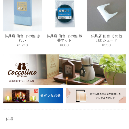
仏具店 仙台 その他 き
仏具店 仙台 その他 線
仏具店 仙台 その他
れい
香マット
LEDシェード
¥1,210
¥660
¥550
仏壇