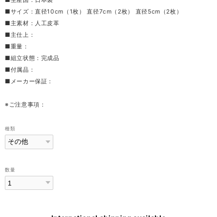
■サイズ：直径10cm（1枚） 直径7cm（2枚） 直径5cm（2枚）
■主素材：人工皮革
■主仕上：
■重量：
■組立状態：完成品
■付属品：
■メーカー保証：
※ご注意事項：
種類
数量