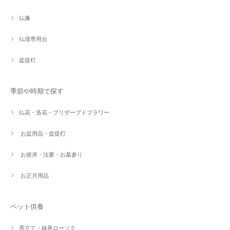
仏像
仏壇専用台
盆提灯
季節や時期で探す
仏花・造花・プリザーブドフラワー
お盆用品・盆提灯
お彼岸・法要・お墓参り
お正月用品
ペット供養
香立て・線香ローソク