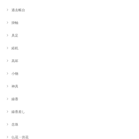
過去帳台
掛軸
具足
経机
高坏
小物
神具
線香
線香差し
念珠
仏花・供花