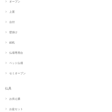
オープン
上置
台付
壁掛け
経机
仏壇専用台
ペット仏壇
セミオープン
仏具
お供え膳
お盆セット