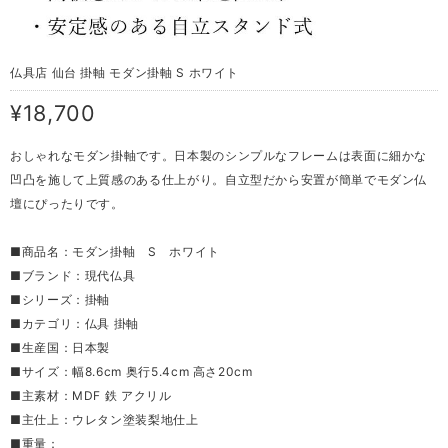
仏具店 仙台 掛軸 モダン掛軸 S ホワイト
¥18,700
おしゃれなモダン掛軸です。日本製のシンプルなフレームは表面に細かな
凹凸を施して上質感のある仕上がり。自立型だから安置が簡単でモダン仏
壇にぴったりです。
■商品名：モダン掛軸 S ホワイト
■ブランド：現代仏具
■シリーズ：掛軸
■カテゴリ：仏具 掛軸
■生産国：日本製
■サイズ：幅8.6cm 奥行5.4cm 高さ20cm
■主素材：MDF 鉄 アクリル
■主仕上：ウレタン塗装梨地仕上
■重量：