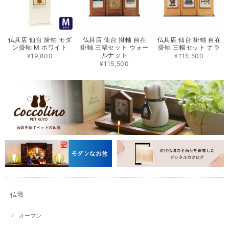
仏具店 仙台 掛軸 モダ
仏具店 仙台 掛軸 自在
仏具店 仙台 掛軸 自在
ン掛軸 M ホワイト
掛軸 三幅セット ウォー
掛軸 三幅セット ナラ
ルナット
¥19,800
¥115,500
¥115,500
仏壇
オープン