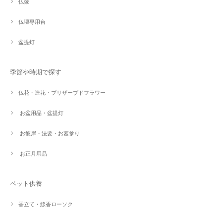
仏像
仏壇専用台
盆提灯
季節や時期で探す
仏花・造花・プリザーブドフラワー
お盆用品・盆提灯
お彼岸・法要・お墓参り
お正月用品
ペット供養
香立て・線香ローソク