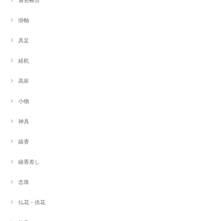
掛軸
具足
経机
高坏
小物
神具
線香
線香差し
念珠
仏花・供花