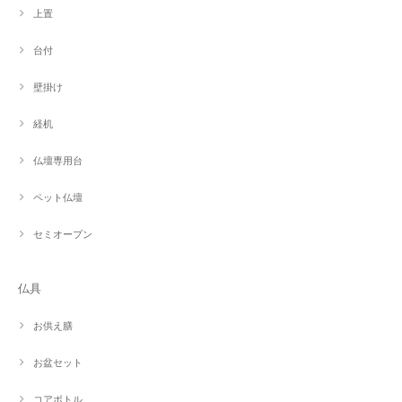
上置
台付
壁掛け
経机
仏壇専用台
ペット仏壇
セミオープン
仏具
お供え膳
お盆セット
コアボトル