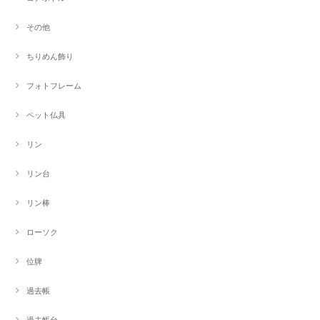
その他
ちりめん飾り
フォトフレーム
ペット仏具
リン
リン台
リン棒
ローソク
位牌
過去帳
過去帳台