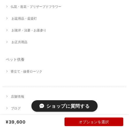
仏花・造花・プリザーブドフラワー
お盆用品・盆提灯
お彼岸・法要・お墓参り
お正月用品
ペット供養
香立て・線香ローソク
店舗情報
ショップに質問する
ブログ
お問い合わせ
¥39,600
オプションを選択