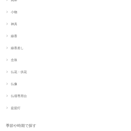
小物
神具
線香
線香差し
念珠
仏花・供花
仏像
仏壇専用台
盆提灯
季節や時期で探す