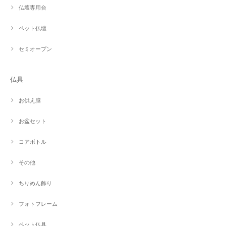
仏壇専用台
ペット仏壇
セミオープン
仏具
お供え膳
お盆セット
コアボトル
その他
ちりめん飾り
フォトフレーム
ペット仏具