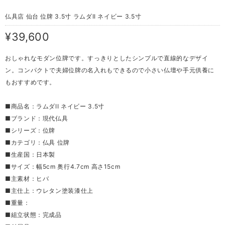
仏具店 仙台 位牌 3.5寸 ラムダII ネイビー 3.5寸
¥39,600
おしゃれなモダン位牌です。すっきりとしたシンプルで直線的なデザイ
ン。コンパクトで夫婦位牌の名入れもできるので小さい仏壇や手元供養に
もおすすめです。
■商品名：ラムダII ネイビー 3.5寸
■ブランド：現代仏具
■シリーズ：位牌
■カテゴリ：仏具 位牌
■生産国：日本製
■サイズ：幅5cm 奥行4.7cm 高さ15cm
■主素材：ヒバ
■主仕上：ウレタン塗装漆仕上
■重量：
■組立状態：完成品