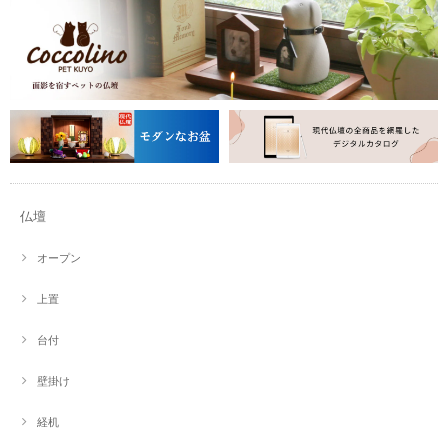
仏壇
オープン
上置
台付
壁掛け
経机