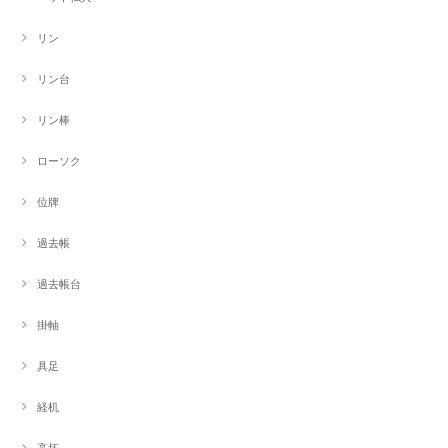
リン
リン台
リン棒
ローソク
位牌
過去帳
過去帳台
掛軸
具足
経机
高坏