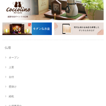
仏壇
オープン
上置
台付
壁掛け
経机
仏壇専用台