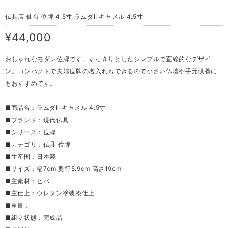
仏具店 仙台 位牌 4.5寸 ラムダII キャメル 4.5寸
¥44,000
おしゃれなモダン位牌です。すっきりとしたシンプルで直線的なデザイ
ン。コンパクトで夫婦位牌の名入れもできるので小さい仏壇や手元供養に
もおすすめです。
■商品名：ラムダII キャメル 4.5寸
■ブランド：現代仏具
■シリーズ：位牌
■カテゴリ：仏具 位牌
■生産国：日本製
■サイズ：幅7cm 奥行5.9cm 高さ19cm
■主素材：ヒバ
■主仕上：ウレタン塗装漆仕上
■重量：
■組立状態：完成品