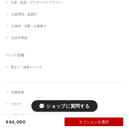
仏花・造花・プリザーブドフラワー
お盆用品・盆提灯
お彼岸・法要・お墓参り
お正月用品
ペット供養
香立て・線香ローソク
店舗情報
ブログ
ショップに質問する
お問い合わせ
¥44,000
オプションを選択
プライバシーポリシー