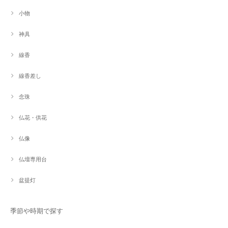
小物
神具
線香
線香差し
念珠
仏花・供花
仏像
仏壇専用台
盆提灯
季節や時期で探す