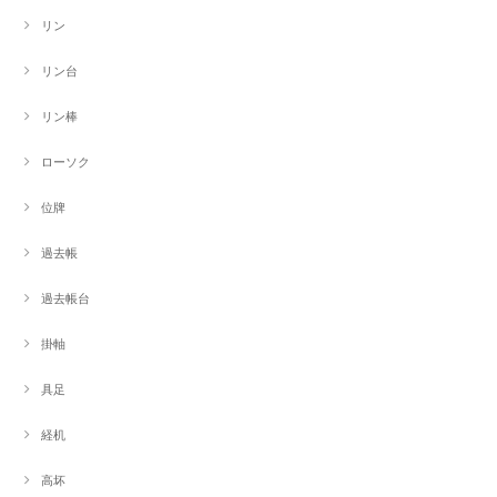
リン
リン台
リン棒
ローソク
位牌
過去帳
過去帳台
掛軸
具足
経机
高坏