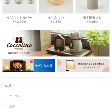
イソス・シルバー
イソス リン
萩II 線香さし
¥42,900
¥9,350
¥4,950
仏壇
オープン
上置