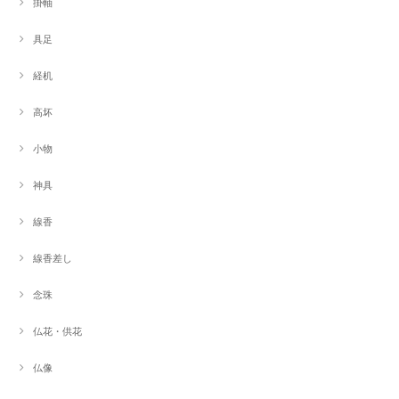
掛軸
具足
経机
高坏
小物
神具
線香
線香差し
念珠
仏花・供花
仏像