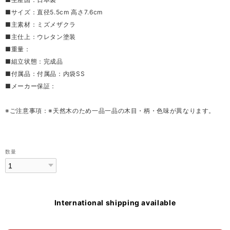
■サイズ：直径5.5cm 高さ7.6cm
■主素材：ミズメザクラ
■主仕上：ウレタン塗装
■重量：
■組立状態：完成品
■付属品：付属品：内袋SS
■メーカー保証：
※ご注意事項：※天然木のため一品一品の木目・柄・色味が異なります。
数量
International shipping available