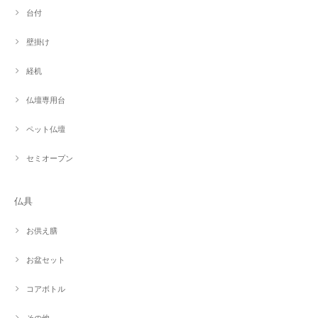
台付
壁掛け
経机
仏壇専用台
ペット仏壇
セミオープン
仏具
お供え膳
お盆セット
コアボトル
その他