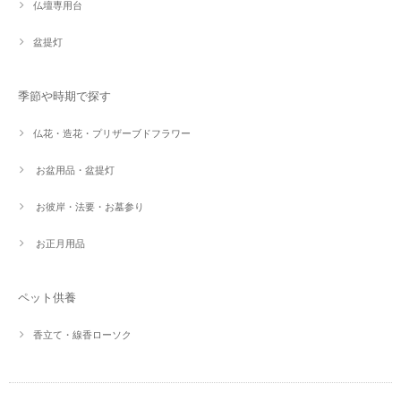
仏壇専用台
盆提灯
季節や時期で探す
仏花・造花・プリザーブドフラワー
お盆用品・盆提灯
お彼岸・法要・お墓参り
お正月用品
ペット供養
香立て・線香ローソク