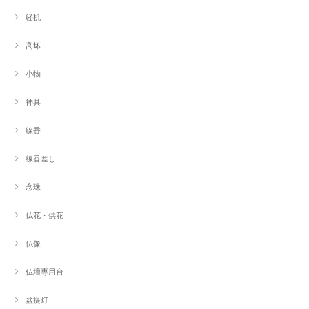
経机
高坏
小物
神具
線香
線香差し
念珠
仏花・供花
仏像
仏壇専用台
盆提灯