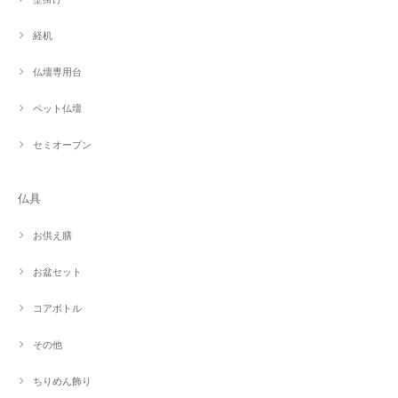
経机
仏壇専用台
ペット仏壇
セミオープン
仏具
お供え膳
お盆セット
コアボトル
その他
ちりめん飾り