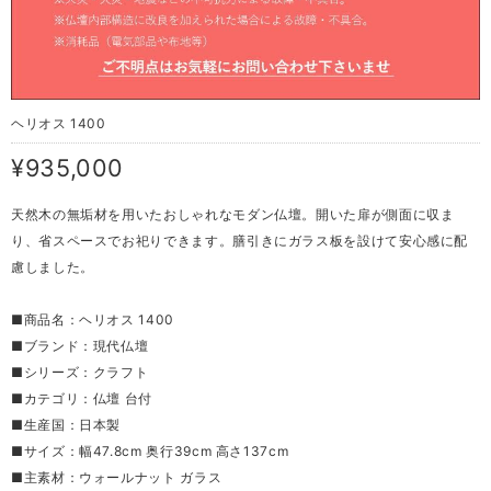
ヘリオス 1400
¥935,000
天然木の無垢材を用いたおしゃれなモダン仏壇。開いた扉が側面に収ま
り、省スペースでお祀りできます。膳引きにガラス板を設けて安心感に配
慮しました。
■商品名：ヘリオス 1400
■ブランド：現代仏壇
■シリーズ：クラフト
■カテゴリ：仏壇 台付
■生産国：日本製
■サイズ：幅47.8cm 奥行39cm 高さ137cm
■主素材：ウォールナット ガラス