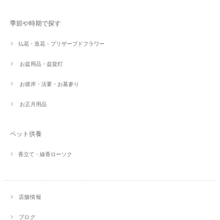
季節や時期で探す
仏花・造花・プリザーブドフラワー
お盆用品・盆提灯
お彼岸・法要・お墓参り
お正月用品
ペット供養
香立て・線香ローソク
店舗情報
ブログ