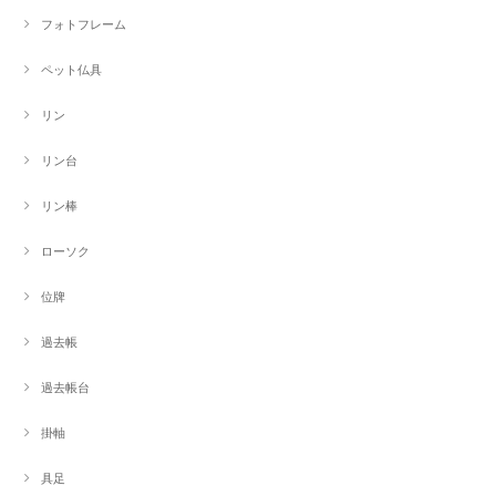
フォトフレーム
ペット仏具
リン
リン台
リン棒
ローソク
位牌
過去帳
過去帳台
掛軸
具足