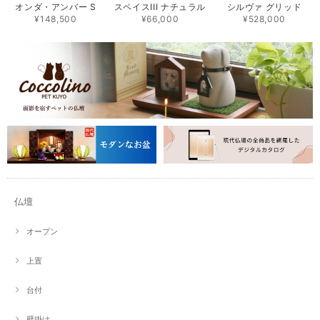
オンダ・アンバー S
スペイスIII ナチュラル
シルヴァ グリッド
¥148,500
¥66,000
¥528,000
仏壇
オープン
上置
台付
壁掛け