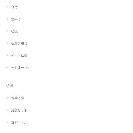
台付
壁掛け
経机
仏壇専用台
ペット仏壇
セミオープン
仏具
お供え膳
お盆セット
コアボトル