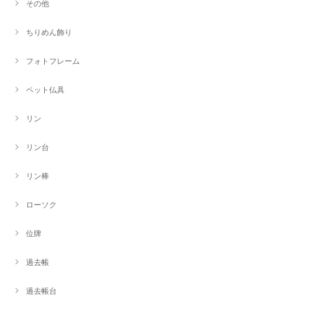
その他
ちりめん飾り
フォトフレーム
ペット仏具
リン
リン台
リン棒
ローソク
位牌
過去帳
過去帳台