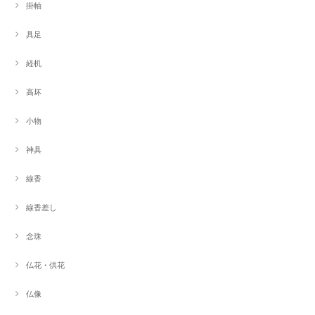
掛軸
具足
経机
高坏
小物
神具
線香
線香差し
念珠
仏花・供花
仏像