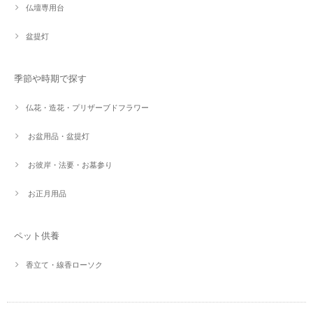
仏壇専用台
盆提灯
季節や時期で探す
仏花・造花・プリザーブドフラワー
お盆用品・盆提灯
お彼岸・法要・お墓参り
お正月用品
ペット供養
香立て・線香ローソク