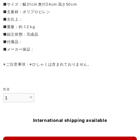
■サイズ：幅31cm 奥行24cm 高さ50cm
■主素材：ポリプロピレン
■主仕上：
■重量：約 1.2 kg
■組立状態：完成品
■付属品：
■メーカー保証：
※ご注意事項：※ひしゃくは含まれておりません。
数量
International shipping available