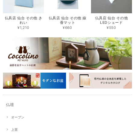
仏具店 仙台 その他 き
仏具店 仙台 その他 線
仏具店 仙台 その他
れい
香マット
LEDシェード
¥1,210
¥660
¥550
仏壇
オープン
上置