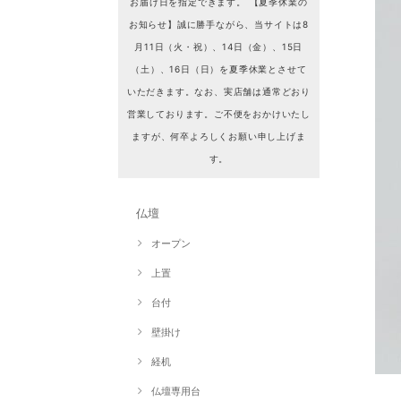
お届け日を指定できます。 【夏季休業の
お知らせ】誠に勝手ながら、当サイトは8
月11日（火・祝）、14日（金）、15日
（土）、16日（日）を夏季休業とさせて
いただきます。なお、実店舗は通常どおり
営業しております。ご不便をおかけいたし
ますが、何卒よろしくお願い申し上げま
す。
仏壇
オープン
上置
台付
壁掛け
経机
仏壇専用台