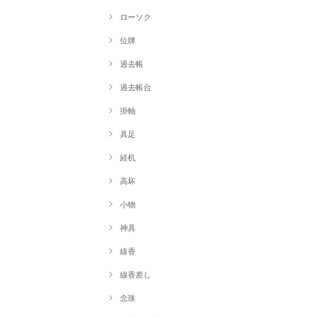
ローソク
位牌
過去帳
過去帳台
掛軸
具足
経机
高坏
小物
神具
線香
線香差し
念珠