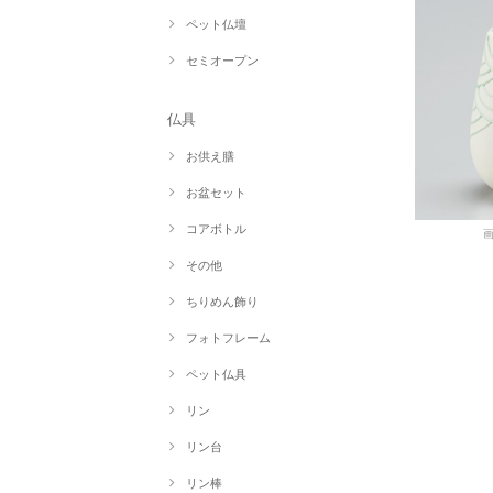
ペット仏壇
セミオープン
仏具
お供え膳
お盆セット
コアボトル
その他
ちりめん飾り
フォトフレーム
ペット仏具
リン
リン台
リン棒