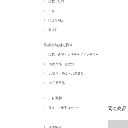
仏花・供花
仏像
仏壇専用台
盆提灯
季節や時期で探す
仏花・造花・プリザーブドフラワー
お盆用品・盆提灯
お彼岸・法要・お墓参り
お正月用品
ペット供養
関連商品
香立て・線香ローソク
店舗情報