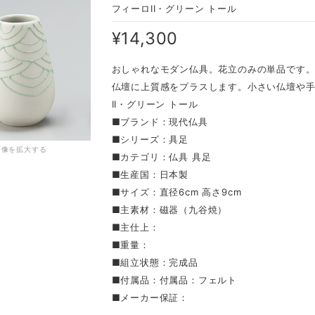
フィーロII・グリーン トール
¥14,300
おしゃれなモダン仏具。花立のみの単品です
仏壇に上質感をプラスします。小さい仏壇や手
II・グリーン トール
■ブランド：現代仏具
■シリーズ：具足
画像を拡大する
■カテゴリ：仏具 具足
■生産国：日本製
■サイズ：直径6cm 高さ9cm
■主素材：磁器（九谷焼）
■主仕上：
■重量：
■組立状態：完成品
■付属品：付属品：フェルト
■メーカー保証：