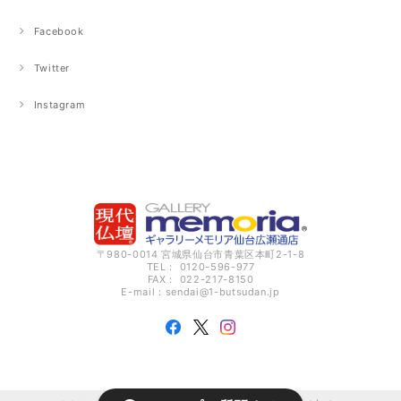
Facebook
Twitter
Instagram
〒980-0014 宮城県仙台市青葉区本町2-1-8
TEL： 0120-596-977
FAX： 022-217-8150
E-mail：
sendai@1-butsudan.jp