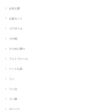
お供え膳
お盆セット
コアボトル
その他
ちりめん飾り
フォトフレーム
ペット仏具
リン
リン台
リン棒
ローソク