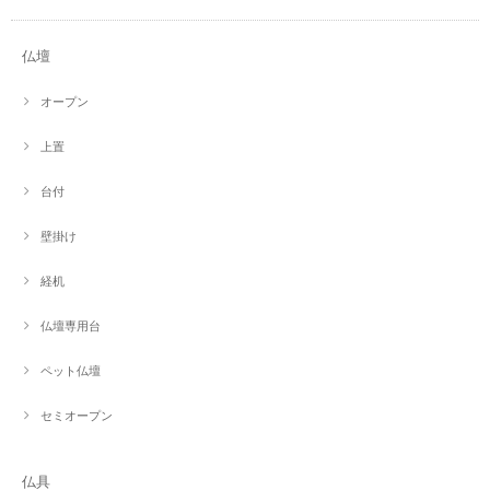
仏壇
オープン
上置
台付
壁掛け
経机
仏壇専用台
ペット仏壇
セミオープン
仏具