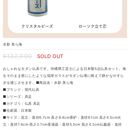
水影 美ら海
¥132,000
SOLD OUT
おしゃれなモダン仏具です。沖縄県工芸士による日本製5点仏具セット。海
をそのまま形にしたような琉球ガラスがモダン仏壇に映えて静かなやすら
ぎを感じさせます。■商品名：水影 美ら海
■ブランド：現代仏具
■シリーズ：具足
■カテゴリ：仏具 具足
■生産国：日本製
■サイズ：花立：直径6.7cm 高さ9.4cm香炉：直径9.1cm 高さ4.5cm火
立：直径7.4cm 高さ2.7cm茶湯器：直径5.5cm 高さ4.2cm仏飯器：直径