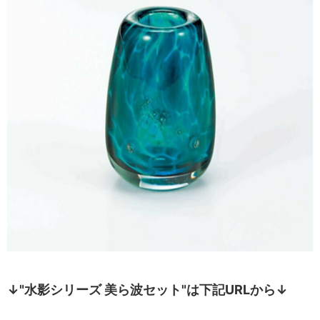
↓"水影シリーズ 美ら波セット"は下記URLから↓