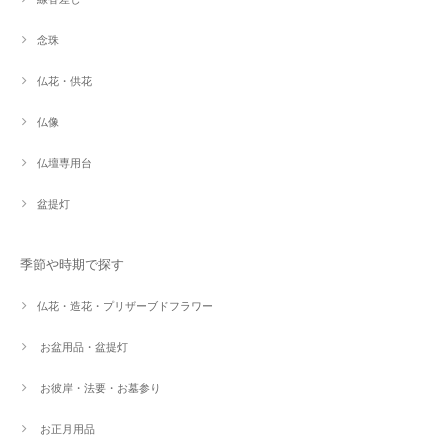
念珠
仏花・供花
仏像
仏壇専用台
盆提灯
季節や時期で探す
仏花・造花・プリザーブドフラワー
お盆用品・盆提灯
お彼岸・法要・お墓参り
お正月用品