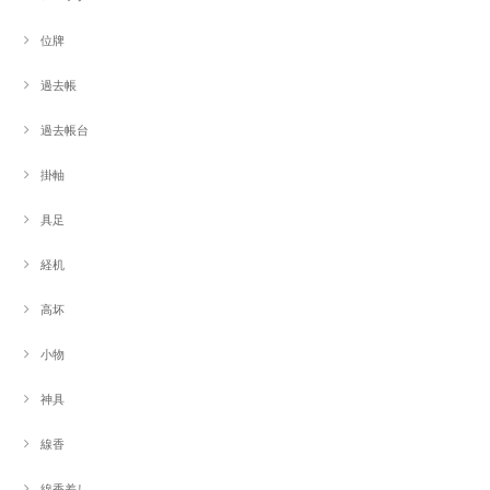
位牌
過去帳
過去帳台
掛軸
具足
経机
高坏
小物
神具
線香
線香差し