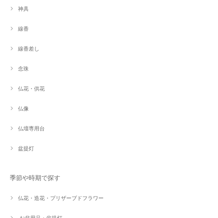
神具
線香
線香差し
念珠
仏花・供花
仏像
仏壇専用台
盆提灯
季節や時期で探す
仏花・造花・プリザーブドフラワー
お盆用品・盆提灯