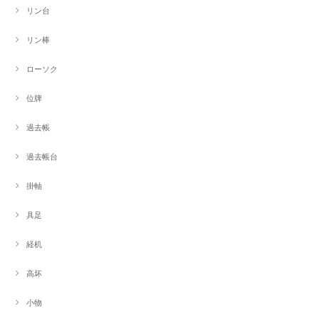
リン台
リン棒
ローソク
位牌
過去帳
過去帳台
掛軸
具足
経机
高坏
小物