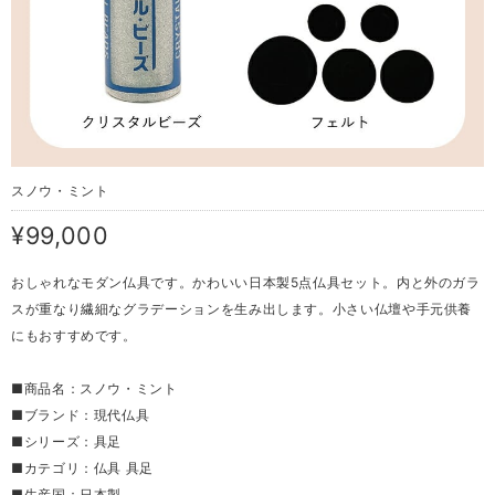
スノウ・ミント
¥99,000
おしゃれなモダン仏具です。かわいい日本製5点仏具セット。内と外のガラ
スが重なり繊細なグラデーションを生み出します。小さい仏壇や手元供養
にもおすすめです。
■商品名：スノウ・ミント
■ブランド：現代仏具
■シリーズ：具足
■カテゴリ：仏具 具足
■生産国：日本製