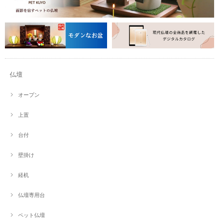
仏壇
オープン
上置
台付
壁掛け
経机
仏壇専用台
ペット仏壇