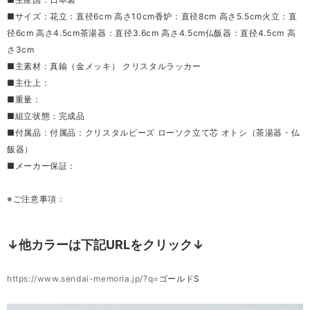
■サイズ：花立：直径6cm 高さ10cm香炉：直径8cm 高さ5.5cm火立：直
径6cm 高さ4.5cm茶湯器：直径3.6cm 高さ4.5cm仏飯器：直径4.5cm 高
さ3cm
■主素材：真鍮（金メッキ） クリスタルラッカー
■主仕上：
■重量：
■組立状態：完成品
■付属品：付属品：クリスタルビーズ ローソク立て芯 オトシ（茶湯器・仏
飯器）
■メーカー保証：
※ご注意事項：
↓他カラーは下記URLをクリック↓
https://www.sendai-memoria.jp/?q=
ゴールドS