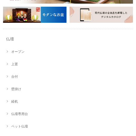
仏壇
オープン
上置
台付
壁掛け
経机
仏壇専用台
ペット仏壇