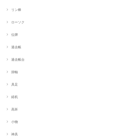
リン棒
ローソク
位牌
過去帳
過去帳台
掛軸
具足
経机
高坏
小物
神具