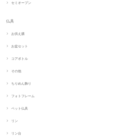
セミオープン
仏具
お供え膳
お盆セット
コアボトル
その他
ちりめん飾り
フォトフレーム
ペット仏具
リン
リン台