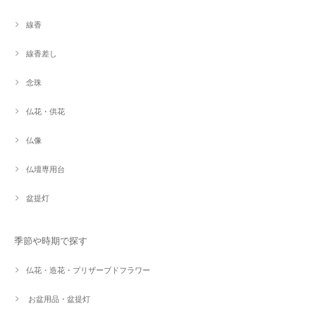
線香
線香差し
念珠
仏花・供花
仏像
仏壇専用台
盆提灯
季節や時期で探す
仏花・造花・プリザーブドフラワー
お盆用品・盆提灯