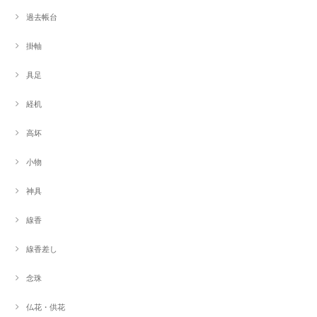
過去帳台
掛軸
具足
経机
高坏
小物
神具
線香
線香差し
念珠
仏花・供花