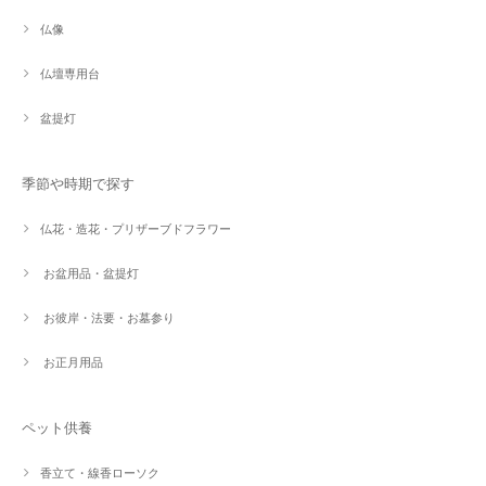
仏像
仏壇専用台
盆提灯
季節や時期で探す
仏花・造花・プリザーブドフラワー
お盆用品・盆提灯
お彼岸・法要・お墓参り
お正月用品
ペット供養
香立て・線香ローソク