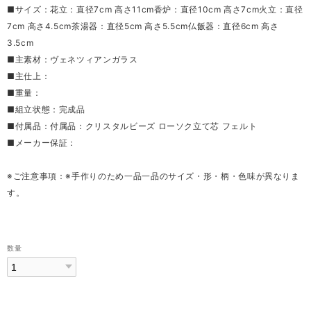
■サイズ：花立：直径7cm 高さ11cm香炉：直径10cm 高さ7cm火立：直径
7cm 高さ4.5cm茶湯器：直径5cm 高さ5.5cm仏飯器：直径6cm 高さ
3.5cm
■主素材：ヴェネツィアンガラス
■主仕上：
■重量：
■組立状態：完成品
■付属品：付属品：クリスタルビーズ ローソク立て芯 フェルト
■メーカー保証：
※ご注意事項：※手作りのため一品一品のサイズ・形・柄・色味が異なりま
す。
数量