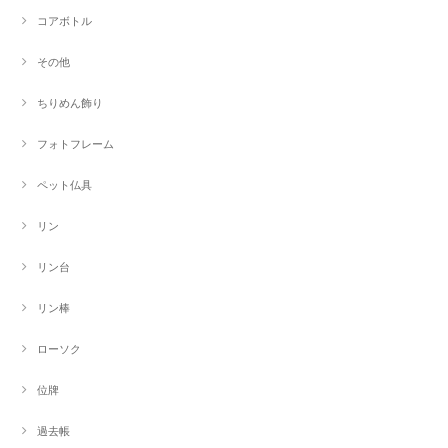
コアボトル
その他
ちりめん飾り
フォトフレーム
ペット仏具
リン
リン台
リン棒
ローソク
位牌
過去帳