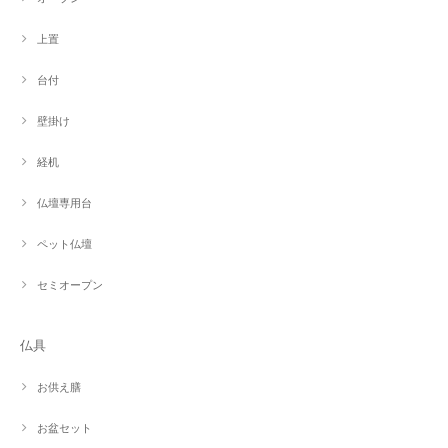
上置
台付
壁掛け
経机
仏壇専用台
ペット仏壇
セミオープン
仏具
お供え膳
お盆セット