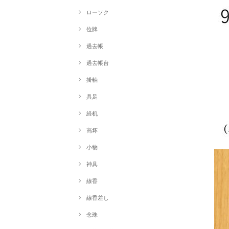
ローソク
位牌
過去帳
過去帳台
掛軸
具足
経机
高坏
小物
神具
線香
線香差し
念珠