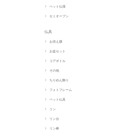
ペット仏壇
セミオープン
仏具
お供え膳
お盆セット
コアボトル
その他
ちりめん飾り
フォトフレーム
ペット仏具
リン
リン台
リン棒