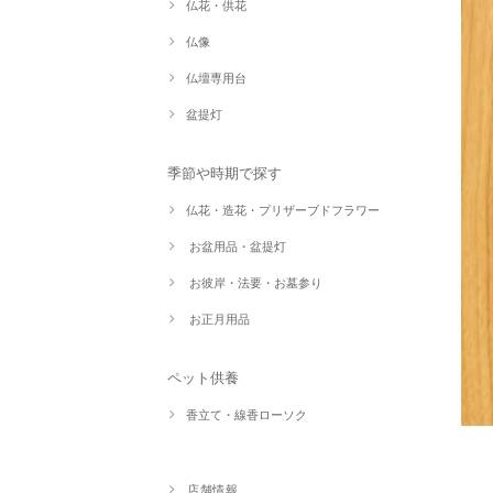
仏花・供花
仏像
仏壇専用台
盆提灯
季節や時期で探す
仏花・造花・プリザーブドフラワー
お盆用品・盆提灯
お彼岸・法要・お墓参り
お正月用品
ペット供養
香立て・線香ローソク
店舗情報