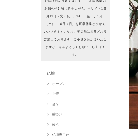
お届け日を指定できます。 【夏季休業の
お知らせ】誠に勝手ながら、当サイトは8
月11日（火・祝）、14日（金）、15日
（土）、16日（日）を夏季休業とさせて
いただきます。なお、実店舗は通常どおり
営業しております。ご不便をおかけいたし
ますが、何卒よろしくお願い申し上げま
す。
仏壇
オープン
上置
台付
壁掛け
経机
仏壇専用台