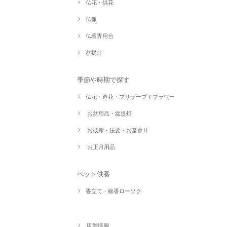
仏花・供花
仏像
仏壇専用台
盆提灯
季節や時期で探す
仏花・造花・プリザーブドフラワー
お盆用品・盆提灯
お彼岸・法要・お墓参り
お正月用品
ペット供養
香立て・線香ローソク
店舗情報