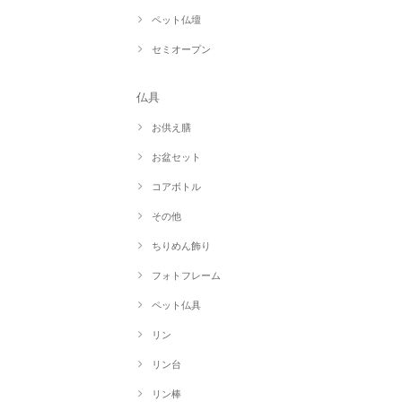
ペット仏壇
セミオープン
仏具
お供え膳
お盆セット
コアボトル
その他
ちりめん飾り
フォトフレーム
ペット仏具
リン
リン台
リン棒