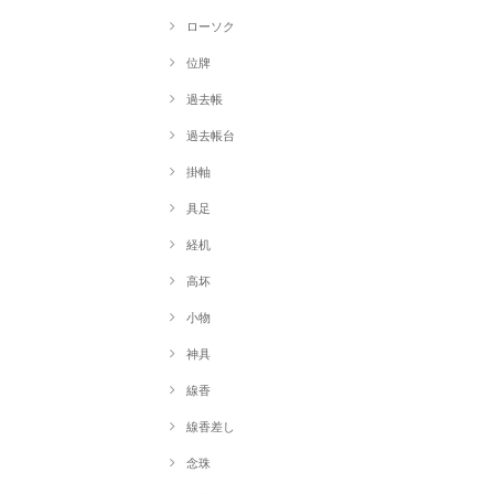
ローソク
位牌
過去帳
過去帳台
掛軸
具足
経机
高坏
小物
神具
線香
線香差し
念珠